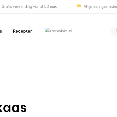
Gratis verzending vanaf 50 euro
Altijd vers gesnede
s
Recepten
kaas