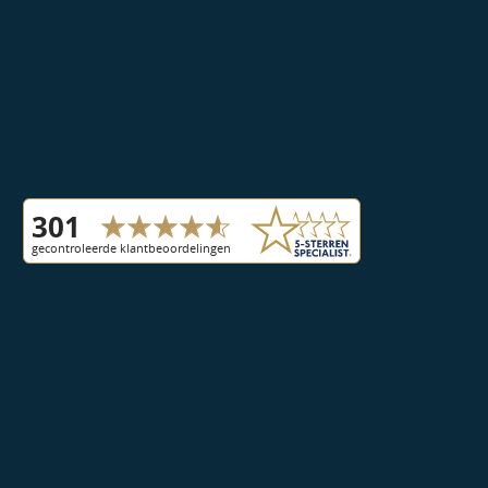
Wil
je
weten
hoe
onze
klanten
onze
service
ervaren.
Bekijk
hier
onze
klantbeoordelingen.
Phone:
06
11297564