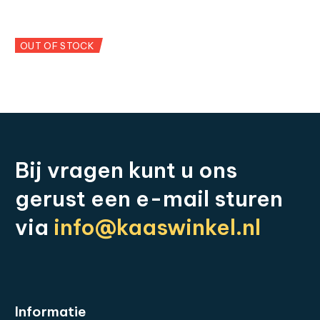
Graskaas
Snijdbaar
€
8,25
-
€
164,95
€
9,50
-
€
179,95
OUT OF STOCK
Bij
vragen
kunt
u
ons
gerust
een
e-mail
sturen
via
info@kaaswinkel.nl
Informatie